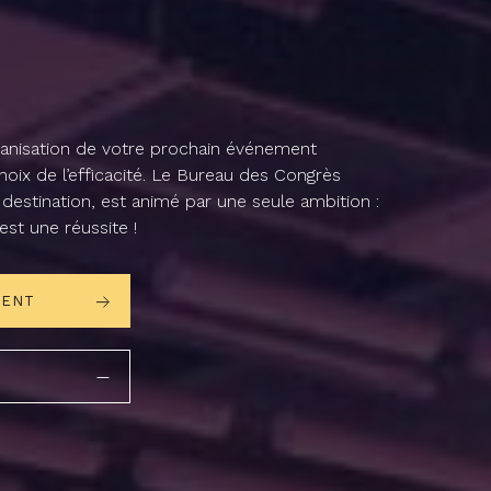
a
n
i
s
a
t
i
o
n
d
e
v
o
t
r
e
p
r
o
c
h
a
i
n
é
v
é
n
e
m
e
n
t
h
o
i
x
d
e
l
’
e
f
c
a
c
i
t
é
.
L
e
B
u
r
e
a
u
d
e
s
C
o
n
g
r
è
s
d
e
s
t
i
n
a
t
i
o
n
,
e
s
t
a
n
i
m
é
p
a
r
u
n
e
s
e
u
l
e
a
m
b
i
t
i
o
n
:
e
s
t
u
n
e
r
é
u
s
s
i
t
e
!
MENT