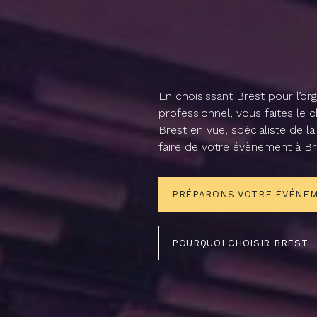
E
n
c
h
o
i
s
i
s
s
a
n
t
B
r
e
s
t
p
o
u
r
l
’
o
r
g
p
r
o
f
e
s
s
i
o
n
n
e
l
,
v
o
u
s
f
a
i
t
e
s
l
e
c
B
r
e
s
t
e
n
v
u
e
,
s
p
é
c
i
a
l
i
s
t
e
d
e
l
a
f
a
i
r
e
d
e
v
o
t
r
e
é
v
è
n
e
m
e
n
t
à
B
r
PRÉPARONS VOTRE ÉVÉNE
POURQUOI CHOISIR BREST