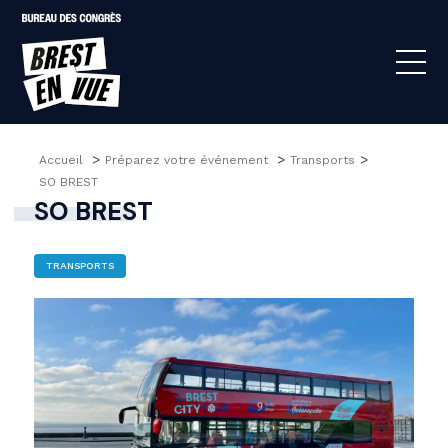
>
>
>
Accueil 
Préparez votre événement 
Transports
SO BREST
SO BREST
TRANSPORTS