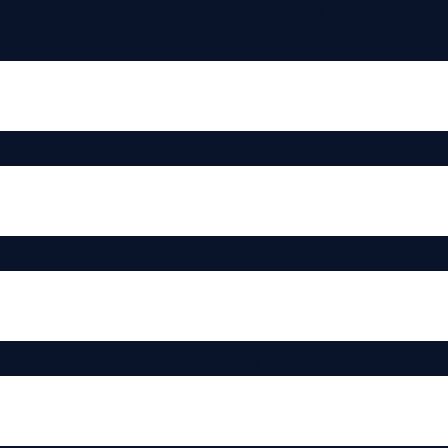
Agences réceptives et
événementielles
Transports
Traiteurs
Hôtels