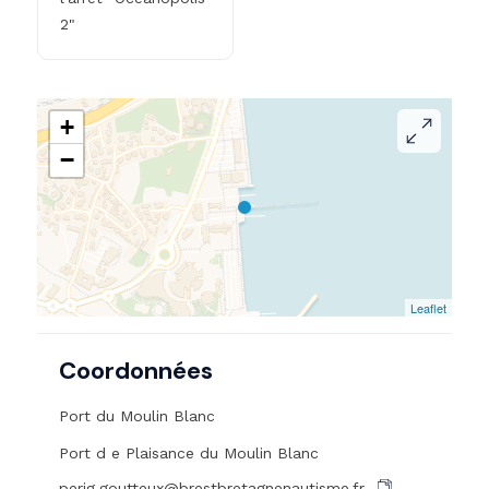
2"
+
−
Leaflet
Coordonnées
Port du Moulin Blanc
Port d e Plaisance du Moulin Blanc
perig.goutteux@brestbretagnenautisme.fr