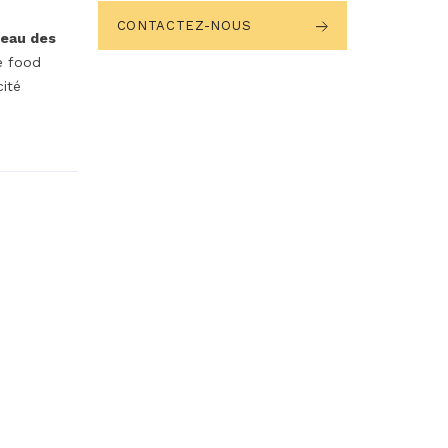
CONTACTEZ-NOUS
reau des
e food
ité