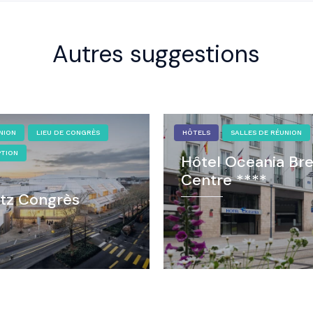
Autres suggestions
NION
LIEU DE CONGRÈS
HÔTELS
SALLES DE RÉUNION
PTION
Hôtel Oceania Bre
Centre ****
tz Congrès