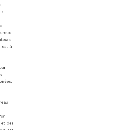
s,
 :
rs
oureux
ateurs
 est à
bar
de
oirées.
ureau
'un
 et des