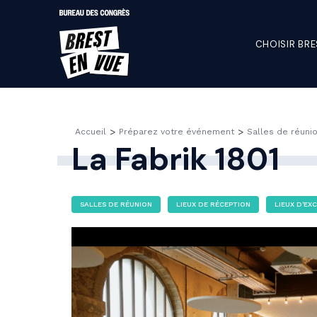
CHOISIR BRE
>
>
Accueil
Préparez votre événement
Salles de réuni
La Fabrik 1801
Salles de réunion
Lieux de réception
Lieux d’exception
SALLES DE RÉUNION
LIEUX DE RÉCEPTION
LIEUX D'EX
Lieux de congrès