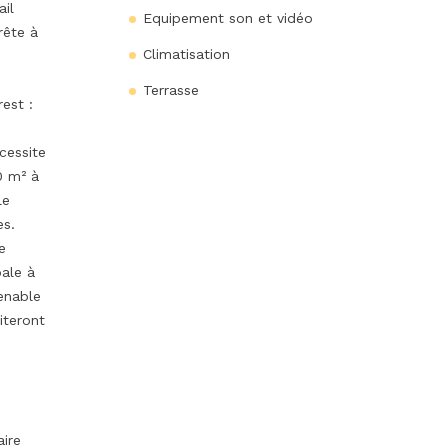
ail
Equipement son et vidéo
rête à
Climatisation
Terrasse
est :
cessite
0 m² à
le
es.
e
pale à
enable
fiteront
ire