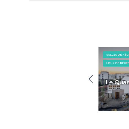
LIEUX D'EXCEPTION
LIEUX DE RÉCEPTION
SALLES DE RÉU
LIEUX DE RÉCE
Le 70.8, un musée pour
l'océan
Le Quar