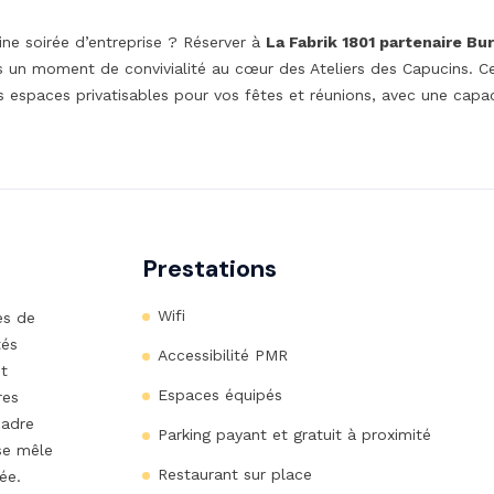
ine soirée d’entreprise ? Réserver à
La Fabrik 1801 partenaire Bu
urs un moment de convivialité au cœur des Ateliers des Capucins. C
 espaces privatisables pour vos fêtes et réunions, avec une capac
Prestations
Wifi
ès de
tés
Accessibilité PMR
t
Espaces équipés
res
cadre
Parking payant et gratuit à proximité
se mêle
Restaurant sur place
ée.