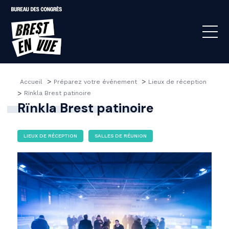
>
>
Accueil 
Préparez votre événement 
Lieux de réception
>
Rïnkla Brest patinoire
Rïnkla Brest patinoire
LIEUX DE RÉCEPTION
SALLES DE RÉUNION