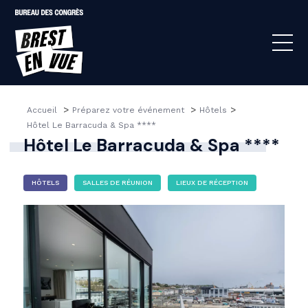
>
>
>
Accueil 
Préparez votre événement 
Hôtels
Hôtel Le Barracuda & Spa ****
Hôtel Le Barracuda & Spa ****
HÔTELS
SALLES DE RÉUNION
LIEUX DE RÉCEPTION